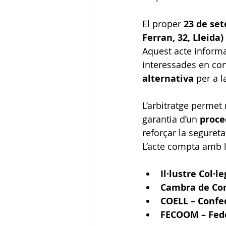
El proper 
23 de set
Ferran, 32, Lleida)
Aquest acte informa
interessades en con
alternativa
 per a 
L’arbitratge permet 
garantia d’un 
proce
reforçar la segureta
L’acte compta amb l
Il·lustre Col·l
Cambra de Com
COELL – Confe
FECOOM – Fede