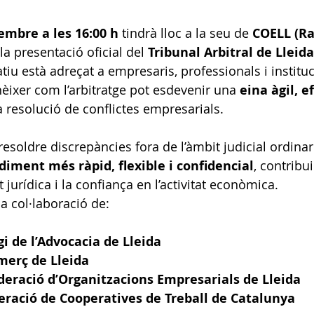
embre a les 16:00 h
 tindrà lloc a la seu de 
COELL (R
 la presentació oficial del 
Tribunal Arbitral de Lleida
tiu està adreçat a empresaris, professionals i institu
èixer com l’arbitratge pot esdevenir una 
eina àgil, ef
la resolució de conflictes empresarials.
resoldre discrepàncies fora de l’àmbit judicial ordinar
diment més ràpid, flexible i confidencial
, contribui
t jurídica i la confiança en l’activitat econòmica.
a col·laboració de:
egi de l’Advocacia de Lleida
erç de Lleida
deració d’Organitzacions Empresarials de Lleida
ració de Cooperatives de Treball de Catalunya