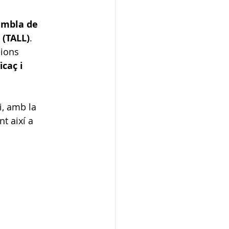
ambla de 
 (TALL)
.
cions 
icaç i 
i, amb la 
nt així a 