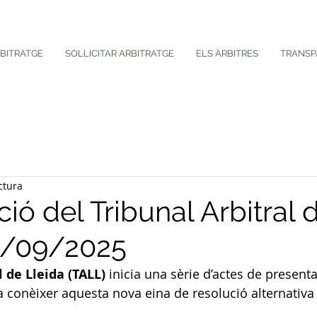
RBITRATGE
SOL·LICITAR ARBITRATGE
ELS ÀRBITRES
TRANSP
ctura
ió del Tribunal Arbitral 
3/09/2025
l de Lleida (TALL)
 inicia una sèrie d’actes de present
a conèixer aquesta nova eina de resolució alternativa 